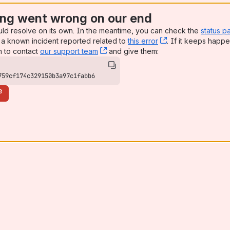
ng went wrong on our end
uld resolve on its own. In the meantime, you can check the
status p
a known incident reported related to
this error
, (opens new win
. If it keeps happe
n to contact
our support team
, (opens new window)
and give them:
759cf174c329150b3a97c1fabb6
e