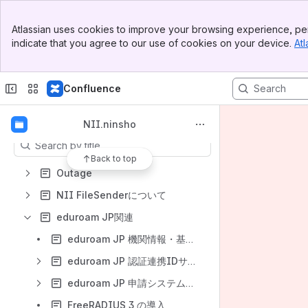
学認からのお知らせ
Banner
UPKI電子証明書発行サービスからのお知らせ
Atlassian uses cookies to improve your browsing experience, per
Top Bar
indicate that you agree to our use of cookies on your device.
Atl
Sidebar
eduroam JPからのお知らせ
Main Content
HPCI 認証基盤に関する情報
Confluence
学認ブランドについて
Content
NII.ninsho
Results will update as you type.
Back to top
Outage
NII FileSenderについて
eduroam JP関連
eduroam JP 機関情報・基地局データについて
eduroam JP 認証連携IDサービスについて
eduroam JP 申請システムについて
FreeRADIUS 3 の導入