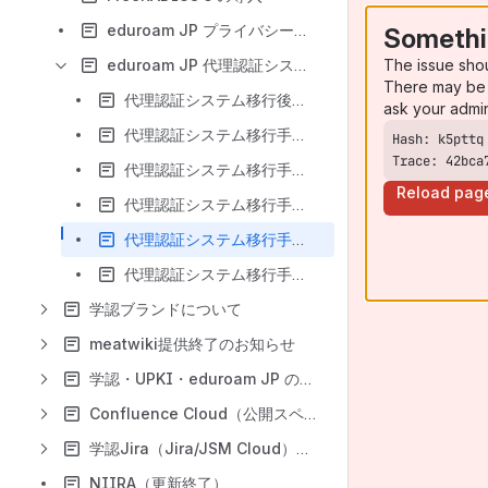
eduroam JP プライバシーポリシー、2022/7/29
Somethi
The issue sho
eduroam JP 代理認証システムの運用停止・移行について
There may be 
代理認証システム移行後のアカウント発行手続き（機関管理者用）
ask your admi
代理認証システム移行手続き（機関管理者用）（11/5 版）
Trace: 42bca
代理認証システム移行手続き（機関管理者用）（11/13 版）
Reload pag
代理認証システム移行手続き（機関管理者用）（11/27 版）
代理認証システム移行手続き（機関管理者用）（11/30 版）
代理認証システム移行手続き（機関管理者用）（12/21 版）
学認ブランドについて
meatwiki提供終了のお知らせ
学認・UPKI・eduroam JP のお問い合わせフォーム（サービスヘルプデスク）について
Confluence Cloud（公開スペース）について
学認Jira（Jira/JSM Cloud）について
NIIRA（更新終了）