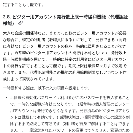
定することも可能です。
3.8. ビジター用アカウント発行数上限一時緩和機能（代理認証
機能）
大きな会議の開催時など、まとまった数のビジター用アカウントが必要
な場合に、特定の利用者（教職員に限る）に対して、発行できる（同時
に有効な）ビジター用アカウントの数を一時的に緩和させることができ
ます。通常時のビジター用アカウントの発行は不可としつつ、発行数上
限一時緩和機能を用いて、一時的に特定の利用者にビジター用アカウン
トの発行を許可することも可能です。期間上限は最長13ヶ月まで設定で
きます。また、代理認証機能この機能の利用範囲制限なしアカウント作
成によって実現されています。
一時緩和する際は、以下の入力項目を設定します。
上限緩和有効化パスワード：利用者がこのパスワードを投入すること
で、一時的な緩和が有効になります。（通常時の個人管理のビジター
用アカウントは発行できなくなります。発行済みのビジター用アカウ
ントは継続して有効です。）緩和状態は、機関管理者がこの設定を削
除するまで継続して有効です（利用者が自身で解除することはできま
せん）。一度設定されたパスワードの変更はできません。変更のため