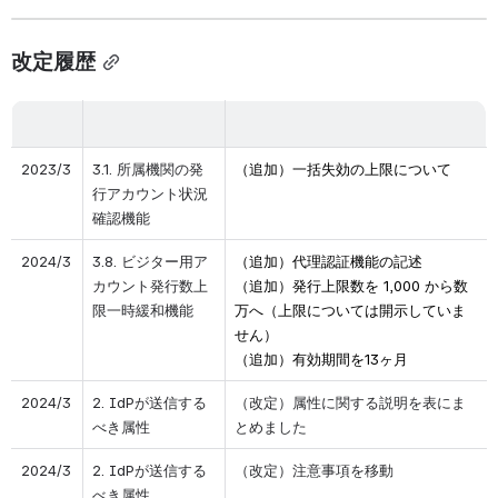
改定履歴
2023/3
3.1. 所属機関の発
（追加）一括失効の上限について
行アカウント状況
確認機能
2024/3
3.8. ビジター用ア
（追加）代理認証機能の記述
カウント発行数上
（追加）発行上限数を 1,000 から数
限一時緩和機能
万へ（上限については開示していま
せん）
（追加）有効期間を13ヶ月
2024/3
2. IdPが送信する
（改定）属性に関する説明を表にま
べき属性
とめました
2024/3
2. IdPが送信する
（改定）注意事項を移動
べき属性