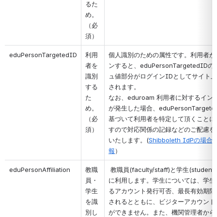
るた
め。
（必
須）
eduPersonTargetedID
利用
個人識別のための属性です。利用者が
者を
ンすると、eduPersonTargetedID
識別
ュ値部分がログインIDとしてサイト
する
されます。
た
なお、eduroam 利用者に対するイン
め。
が発生した場合、eduPersonTargete
（必
基づいて利用者を特定して頂くことに
須）
すので対応関係の記録などのご配慮を
いたします。(
Shibboleth IdPの場
報
）
eduPersonAffiliation
教職
 教職員(faculty/staff)と学生(studen
員・
に利用します。学生については、学生
学生
るアカウント発行可否、最長有効期限
を識
されるとともに、ビジターアカウント
別し
ができません。また、機関管理者から