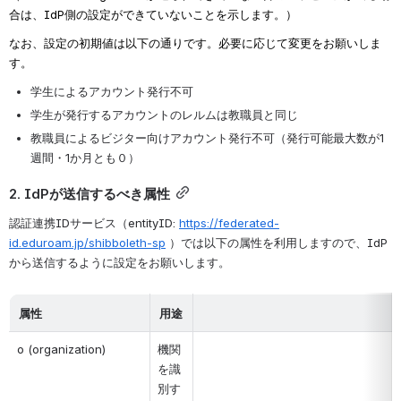
合は、IdP側の設定ができていないことを示します。）
なお、設定の初期値は以下の通りです。必要に応じて変更をお願いしま
す。
学生によるアカウント発行不可
学生が発行するアカウントのレルムは教職員と同じ
教職員によるビジター向けアカウント発行不可（発行可能最大数が1
週間・1か月とも０）
2. IdPが送信するべき属性
認証連携IDサービス（entityID:
https://federated-
id.eduroam.jp/shibboleth-sp
）では以下の属性を利用しますので、IdP
から送信するように設定をお願いします。
属性
用途
o (organization)
機関
を識
別す