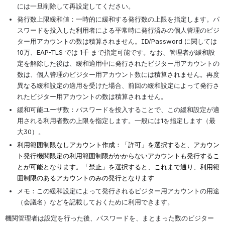
には一旦削除して再設定してください。
発行数上限緩和値：一時的に緩和する発行数の上限を指定します。パ
スワードを投入した利用者による平常時に発行済みの個人管理のビジ
ター用アカウントの数は積算されません。ID/Password に関しては 
10万、EAP-TLS では 1千 まで指定可能です。なお、管理者が緩和設
定を解除した後は、緩和適用中に発行されたビジター用アカウントの
数は、個人管理のビジター用アカウント数には積算されません。再度
異なる緩和設定の適用を受けた場合、前回の緩和設定によって発行さ
れたビジター用アカウントの数は積算されません。
緩和可能ユーザ数：パスワードを投入することで、この緩和設定が適
用される利用者数の上限を指定します。一般には1を指定します（最
大30）。
利用範囲制限なしアカウント作成：「許可」を選択すると、アカウン
ト発行機関限定の利用範囲制限がかからないアカウントも発行するこ
とが可能となります。「禁止」を選択すると、これまで通り、利用範
囲制限のあるアカウントのみの発行となります
メモ：この緩和設定によって発行されるビジター用アカウントの用途
（会議名）などを記載しておくために利用できます。
機関管理者は設定を行った後、パスワードを、まとまった数のビジター