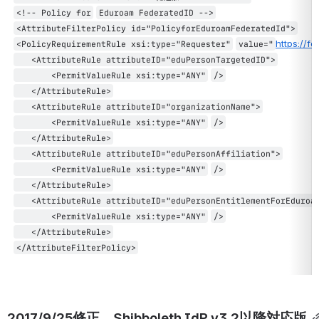
<!-- Policy
for
Eduroam FederatedID -->
<AttributeFilterPolicy id=
"PolicyforEduroamFederatedId"
>
https://f
<PolicyRequirementRule xsi:type=
"Requester"
value=
"
<AttributeRule attributeID=
"eduPersonTargetedID"
>
<PermitValueRule xsi:type=
"ANY"
/>
</AttributeRule>
<AttributeRule attributeID=
"organizationName"
>
<PermitValueRule xsi:type=
"ANY"
/>
</AttributeRule>
<AttributeRule attributeID=
"eduPersonAffiliation"
>
<PermitValueRule xsi:type=
"ANY"
/>
</AttributeRule>
<AttributeRule attributeID=
"eduPersonEntitlementForEduroa
<PermitValueRule xsi:type=
"ANY"
/>
</AttributeRule>
</AttributeFilterPolicy>
2017/9/25修正　Shibboleth IdP v3.2以降対応版