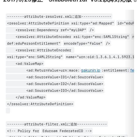
--------attribute-resolver.xmlに追加--------------
<resolver:AttributeDefinition xsi:type=
"ad:Mapped"
id=
"eduPe
<resolver:Dependency ref=
"myLDAP"
/>
<resolver:AttributeEncoder xsi:type=
"enc:SAML1String"
na
def:eduPersonEntitlement"
encodeType=
"false"
/>
<resolver:AttributeEncoder 
xsi:type=
"enc:SAML2String"
name=
"urn:oid:1.3.6.1.4.1.5923.1.
<ad:ValueMap>
gakunin.jp
fed
<ad:ReturnValue>urn:mace:
:entitlement:
<ad:SourceValue>ID1</ad:SourceValue>
<ad:SourceValue>ID2</ad:SourceValue>
<ad:SourceValue>ID3</ad:SourceValue>
</ad:ValueMap>
</resolver:AttributeDefinition>
--------attribute-filter.xmlに追加--------------
<!-- Policy
for
Eduroam FederatedID -->