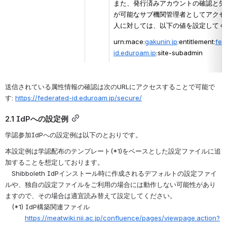
また、発行済みアカウントの確認と失
が可能なサブ機関管理者としてアクセ
人に対しては、以下の値を設定してく
urn:mace:
gakunin.jp
:entitlement:
fed
id.eduroam.jp
:site-subadmin
送信されている属性情報の確認は次のURLにアクセスすることで可能で
す:
https://federated-id.eduroam.jp/secure/
2.1 IdPへの設定例
学認参加IdPへの設定例は以下のとおりです。
本設定例は学認配布のテンプレート(*1)をベースとした設定ファイルに追
加することを想定しております。
　Shibboleth IdPインストール時に作成されるデフォルトの設定ファイ
ルや、独自の設定ファイルをご利用の場合には動作しない可能性があり
ますので、その場合は適宜読み替えて設定してください。
　(*1) IdP構築関連ファイル
https://meatwiki.nii.ac.jp/confluence/pages/viewpage.action?