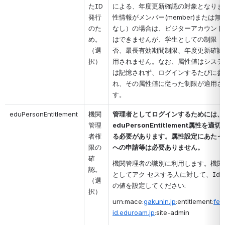
たID
による、年度更新確認の対象となりま
発行
性情報がメンバー(member)または無
のた
なし）の場合は、ビジターアカウント
め。
はできませんが、学生としての制限（
（選
否、最長有効期間制限、年度更新確認
択）
用されません。なお、属性値はシステ
は記憶されず、ログインするたびに参
れ、その属性値に従った制限が適用さ
す。
eduPersonEntitlement
機関
管理者としてログインするためには、
管理
eduPersonEntitlement属性を適
者権
る必要があります。属性設定にあたって
限の
への申請等は必要ありません。
確
機関管理者の識別に利用します。機関
認。
としてアク セスする人に対して、IdP
（選
の値を設定してください:
択）
urn:mace:
gakunin.jp
:entitlement:
fed
id.eduroam.jp
:site-admin