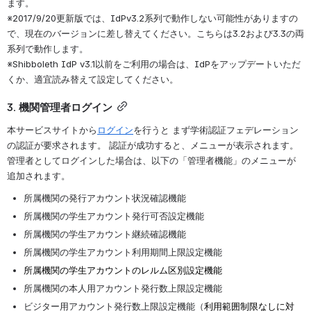
ます。
※2017/9/20更新版では、IdPv3.2系列で動作しない可能性がありますの
で、現在のバージョンに差し替えてください。こちらは3.2および3.3の両
系列で動作します。
※Shibboleth IdP v3.1以前をご利用の場合は、IdPをアップデートいただ
くか、適宜読み替えて設定してください。
3. 機関管理者ログイン
本サービスサイトから
ログイン
を行うと まず学術認証フェデレーション
の認証が要求されます。 認証が成功すると、メニューが表示されます。
管理者としてログインした場合は、以下の「管理者機能」のメニューが
追加されます。
所属機関の発行アカウント状況確認機能
所属機関の学生アカウント発行可否設定機能
所属機関の学生アカウント継続確認機能
所属機関の学生アカウント利用期間上限設定機能
所属機関の学生アカウントのレルム区別設定機能
所属機関の本人用アカウント発行数上限設定機能
ビジター用アカウント発行数上限設定機能（
利用範囲制限なしに対