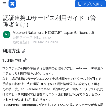
アプリで開く
認証連携IDサービス利用ガイド（管
理者向け）
Motonori Nakamura, NII/SINET Japan (Unlicensed)
公開スペース: NII.ninsho
最終更新日: Thu Mar 28 2024
利用方法
1．利用申請
本システムの利用を希望される機関の管理者の方は、eduroam JP申請シ
ステムより利用申請をお願いします。
なお、認証連携IDサービスにおいて申請機関からのアクセスを許可する
手続きの都合上、先に機関IdPにおいて属性情報送信の設定をして頂き、
その後一度、
eduPersonTargetedID取得のため、
実際にアクセスいただ
けますと（所属機関では現在アカウント発行機能が利用できない旨のメ
ッセージが出ますが）助かります。
（eduPersonTargetedIDが送られてきていない旨のメッセージが出る場