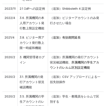
2023/11
2.1 IdPへの設定例
（追加）Shibboleth 4 設定例
2022/4
3.6. 所属機関の本
（追加）ビジターアカウントのみ発
人用アカウント発
行させたい場合
行数上限設定機能
2021/4
3.8. ビジター用ア
（追加）有効期間延長
カウント発行数上
限一時緩和機能
2020/2
3. 機関管理者ログ
（追加）所属機関の発行アカウント
イン
状況確認機能、
所属機関の学生アカ
ウントのレルム区別設定機能
2020/2
3.1. 所属機関の発
（追加）CSV アップロードによる一
行アカウント状況
括失効操作
確認機能
2020/2
3.5. 所属機関の学
（追加）学生・教職員をレルムで区
生アカウントのレ
別する