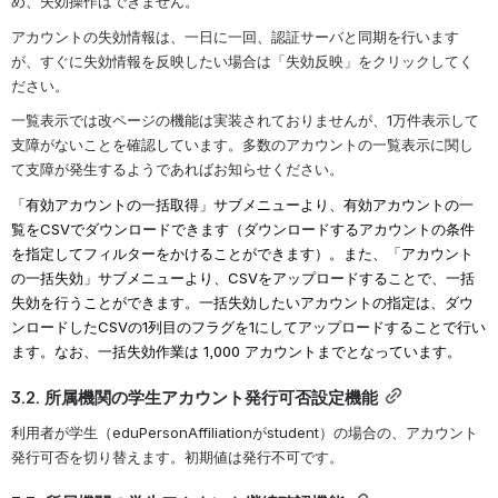
め、失効操作はできません。
アカウントの失効情報は、一日に一回、認証サーバと同期を行います
が、すぐに失効情報を反映したい場合は「失効反映」をクリックしてく
ださい。
一覧表示では改ページの機能は実装されておりませんが、1万件表示して
支障がないことを確認しています。多数のアカウントの一覧表示に関し
て支障が発生するようであればお知らせください。
「有効アカウントの一括取得」サブメニューより、
有効アカウントの一
覧をCSVでダウンロードできます（ダウンロードするアカウントの条件
を指定してフィルターをかけることができます）。また、
「アカウント
の一括失効」
サブメニューより、CSVをアップロードすることで、一括
失効を行うことができます。一括失効したいアカウントの指定は、
ダウ
ンロードしたCSVの1列目のフラグを1にしてアップロードすることで行い
ます
。
なお、一括失効作業は 1,000 アカウントまでとなっています。
3.2. 所属機関の学生アカウント発行可否設定機能
利用者が学生（eduPersonAffiliationがstudent）の場合の、アカウント
発行可否を切り替えます。初期値は発行不可です。