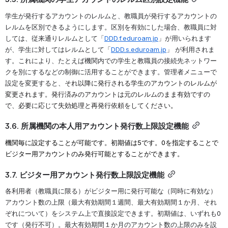
学生が発行するアカウントのレルムと、教職員が発行するアカウントの
レルムを区別できるようにします。区別を有効にした場合、教職員に対
しては、従来通りレルムとして「
DDD.f.eduroam.jp
」が用いられます
が、学生に対してはレルムとして「
DDD.s.eduroam.jp
」 が利用されま
す。これにより、たとえば機関内での学生と教職員の接続先ネットワー
クを別にするなどの制御に活用することができます。管理者メニューで
設定を変更すると、
それ以降に発行される学生のアカウントのレルムが
変更されます。
発行済みのアカウントは元のレルムのまま有効ですの
で、必要に応じて失効処理と再発行依頼をしてください
。
3.6. 所属機関の本人用アカウント発行数上限設定機能
機関毎に設定することが可能です。初期値は5です。0を指定することで
ビジター用アカウントのみ発行可能とすることができます。
3.7. ビジター用アカウント発行数上限設定機能
各利用者（教職員に限る）がビジター用に発行可能な（同時に有効な）
アカウント数の上限（最大有効期間１週間、最大有効期間１か月、それ
ぞれについて）をシステム上で直接設定できます。初期値は、いずれも0
です（発行不可）。最大有効期間１か月のアカウント数の上限のみを設