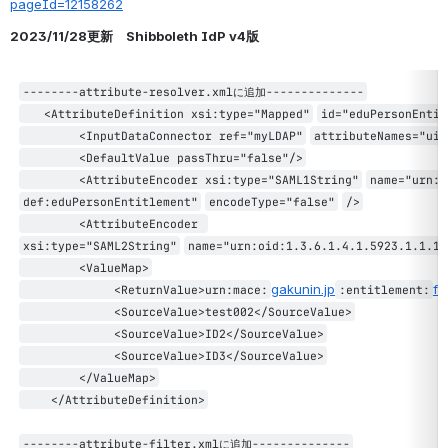
pageId=12158262
2023/11/28更新　Shibboleth IdP v4版
--------attribute-resolver.xmlに追加--------------
<AttributeDefinition xsi:type=
"Mapped"
id=
"eduPersonEntit
<InputDataConnector ref=
"myLDAP"
attributeNames=
"uid
<DefaultValue passThru=
"false"
/>
<AttributeEncoder xsi:type=
"SAML1String"
name=
"urn:m
def:eduPersonEntitlement"
encodeType=
"false"
/>
<AttributeEncoder 
xsi:type=
"SAML2String"
name=
"urn:oid:1.3.6.1.4.1.5923.1.1.1.
<ValueMap>
gakunin.jp
fe
<ReturnValue>urn:mace:
:entitlement:
<SourceValue>test002</SourceValue>
<SourceValue>ID2</SourceValue>
<SourceValue>ID3</SourceValue>
</ValueMap>
</AttributeDefinition>
--------attribute-filter.xmlに追加--------------