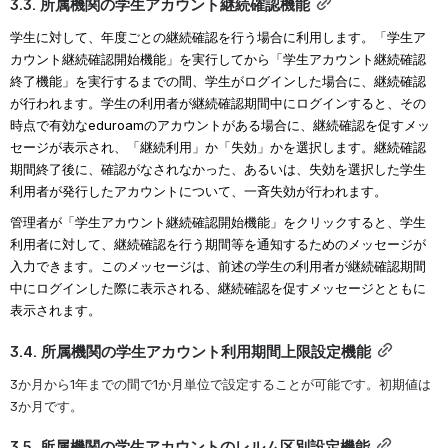
3.3. 所属機関の学生アカウント継続確認機能
学生に対して、年度ごとの継続確認を行う場合に利用します。「学生ア
カウント継続確認開始機能」を実行してから「学生アカウント継続確認
終了機能」を実行するまでの間、学生がログインした場合に、継続確認
が行われます。学生の利用者が継続確認期間中にログインすると、その
時点で有効なeduroamのアカウントがある場合に、継続確認を促すメッ
セージが表示され、「継続利用」か「失効」かを選択します。継続確認
期間終了後に、確認がなされなかった、あるいは、失効を選択した学生
利用者が発行したアカウントについて、一斉失効が行われます。
管理者が「学生アカウント継続確認開始機能」をクリックすると、学生
利用者に対して、継続確認を行う期間等を通知するためのメッセージが
入力できます。このメッセージは、前述の学生の利用者が継続確認期間
中にログインした際に表示される、継続確認を促すメッセージとともに
表示されます。
3.4. 所属機関の学生アカウント利用期間上限設定機能
3か月から1年までの間で1か月単位で設定することが可能です。初期値は
3か月です。
3.5. 所属機関の学生アカウントのレルム区別設定機能