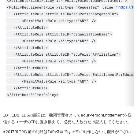
<AttributeFilterPolicy id=
"PolicyforEduroamFederatedId"
>
https://f
<PolicyRequirementRule xsi:type=
"Requester"
value=
"
<AttributeRule attributeID=
"eduPersonTargetedID"
>
<PermitValueRule xsi:type=
"ANY"
/>
</AttributeRule>
<AttributeRule attributeID=
"organizationName"
>
<PermitValueRule xsi:type=
"ANY"
/>
</AttributeRule>
<AttributeRule attributeID=
"eduPersonAffiliation"
>
<PermitValueRule xsi:type=
"ANY"
/>
</AttributeRule>
<AttributeRule attributeID=
"eduPersonEntitlementForEduroa
<PermitValueRule xsi:type=
"ANY"
/>
</AttributeRule>
</AttributeFilterPolicy>
ID1, ID2, ID3の部分は、機関管理者としてedurPersonEntitlementを送
信するユーザのIDに置き換えて、必要な人数分だけ記入してください。
※2017/9/19以前の記述はIdPv3系では正常に動作しない可能性がござい