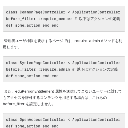
class CommonPageController < ApplicationController
before_filter :require_member # 以下はアクションの定義
def some_action end end
 管理者ユーザ権限を要求するページでは、require_adminメソッドを利
用します。
class SystemPageController < ApplicationController
before_filter :require_admin # 以下はアクションの定義
def some_action end end
 また、eduPersonEntitlement 属性を送信してこないユーザーに対して
もアクセスを許可するコンテンツを用意する場合は、これらの 
before_filter を設定しません。
class OpenAccessController < ApplicationController
def some_action end end