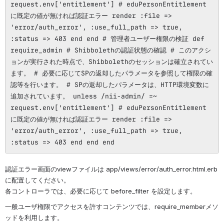
request.env['entitlement'] # eduPersonEntitlement
に既定の値が無ければ認証エラー render :file =>
'error/auth_error', :use_full_path => true,
:status => 403 end end # 管理者ユーザー権限の検証 def
require_admin # Shibbolethの認証状態の確認 # このアクシ
ョンが実行された時点で、Shibbolethのセッションは確立されてい
ます。 # 必要に応じてSPの返却したパラメータを参照して権限の確
認等を行います。 # SPの返却したパラメータは、HTTP環境変数に
追加されています。 unless /nii-admin/ =~
request.env['entitlement'] # eduPersonEntitlement
に既定の値が無ければ認証エラー render :file =>
'error/auth_error', :use_full_path => true,
:status => 403 end end end
認証エラー画面のviewファイルは app/views/error/auth_error.html.erb 
に配置してください。
各コントローラでは、必要に応じて before_filter を設定します。
一般ユーザ権限でアクセスを許すコンテンツでは、require_memberメソ
ッドを利用します。