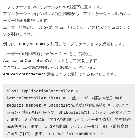
アプリケーションのリソースをSPの保護下に置きます。
アプリケーションはシボレス認証情報から、アプリケーション独自のユ
ーザー情報を取得します。
ユーザー情報のロールを検証することにより、アクセスできるコンテン
ツを制御します。
例では、Ruby on Rails を利用したアプリケーションを想定します。
ユーザーの権限確認は before_filter として実現し、
ApplicationController のメソッドとして実装します。
ここでは、二種類の権限レベルを想定し、それらは 
eduPersonEntitlement 属性によって識別できるものとします。
class ApplicationController <
ActionController::Base # 一般ユーザー権限の検証 def
require_member # Shibbolethの認証状態の確認 # このアク
ションが実行された時点で、Shibbolethのセッションは確立されて
います。 # 必要に応じてSPの返却したパラメータを参照して権限の
確認等を行います。 # SPの返却したパラメータは、HTTP環境変数
に追加されています。 unless /nii-member/ =~