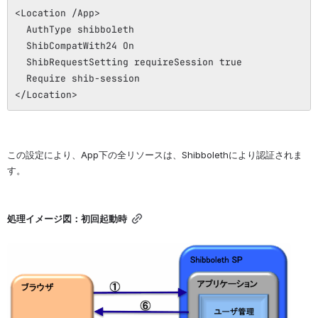
<Location /App>
AuthType shibboleth
ShibCompatWith24 On
ShibRequestSetting requireSession true
Require shib-session
</Location>
この設定により、App下の全リソースは、Shibbolethにより認証されま
す。
処理イメージ図：初回起動時
を開く